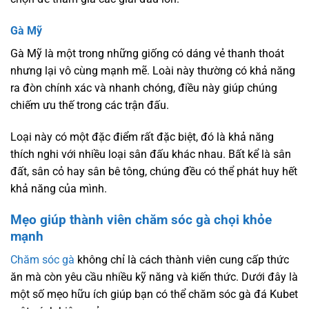
Gà Mỹ
Gà Mỹ là một trong những giống có dáng vẻ thanh thoát
nhưng lại vô cùng mạnh mẽ. Loài này thường có khả năng
ra đòn chính xác và nhanh chóng, điều này giúp chúng
chiếm ưu thế trong các trận đấu.
Loại này có một đặc điểm rất đặc biệt, đó là khả năng
thích nghi với nhiều loại sân đấu khác nhau. Bất kể là sân
đất, sân cỏ hay sân bê tông, chúng đều có thể phát huy hết
khả năng của mình.
Mẹo giúp thành viên chăm sóc gà chọi khỏe
mạnh
Chăm sóc gà
không chỉ là cách thành viên cung cấp thức
ăn mà còn yêu cầu nhiều kỹ năng và kiến thức. Dưới đây là
một số mẹo hữu ích giúp bạn có thể chăm sóc gà đá Kubet