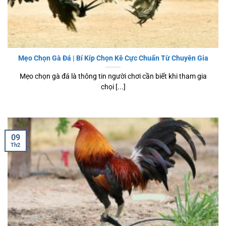
Mẹo Chọn Gà Đá | Bí Kíp Chọn Kê Cực Chuẩn Từ Chuyên Gia
Mẹo chọn gà đá là thông tin người chơi cần biết khi tham gia
chọi [...]
09
Th2