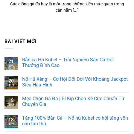
Các giống gà đá hay là một trong những kiến thức quan trọng
cần nắm [...]
BÀI VIẾT MỚI
Bắn cá H5 Kubet – Trải Nghiệm Săn Cá Đổi
21
Thưởng Đỉnh Cao
Th6
Nổ Hũ Xèng – Cơ Hội Đổi Đời Với Khoảng Jackpot
20
Siêu Hậu Hĩnh
Th2
Mẹo Chọn Gà Đá | Bí Kíp Chọn Kê Cực Chuẩn Từ
18
Chuyên Gia
Th2
Tặng 100% Bắn Cá – Nổ hũ Kubet cơ hội tăng vốn
18
cho tân thủ
Th2