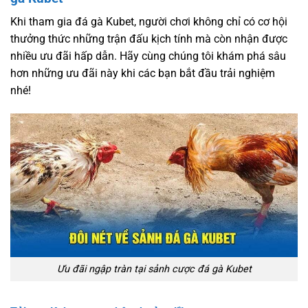
Khi tham gia đá gà Kubet, người chơi không chỉ có cơ hội
thưởng thức những trận đấu kịch tính mà còn nhận được
nhiều ưu đãi hấp dẫn. Hãy cùng chúng tôi khám phá sâu
hơn những ưu đãi này khi các bạn bắt đầu trải nghiệm
nhé!
Ưu đãi ngập tràn tại sảnh cược đá gà Kubet