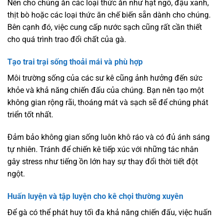
Nên cho chúng ăn các loại thức ăn như hạt ngô, đậu xanh,
thịt bò hoặc các loại thức ăn chế biến sẵn dành cho chúng.
Bên cạnh đó, việc cung cấp nước sạch cũng rất cần thiết
cho quá trình trao đổi chất của gà.
Tạo trai trại sống thoải mái và phù hợp
Môi trường sống của các sư kê cũng ảnh hưởng đến sức
khỏe và khả năng chiến đấu của chúng. Bạn nên tạo một
không gian rộng rãi, thoáng mát và sạch sẽ để chúng phát
triển tốt nhất.
Đảm bảo không gian sống luôn khô ráo và có đủ ánh sáng
tự nhiên. Tránh để chiến kê tiếp xúc với những tác nhân
gây stress như tiếng ồn lớn hay sự thay đổi thời tiết đột
ngột.
Huấn luyện và tập luyện cho kê chọi thường xuyên
Để gà có thể phát huy tối đa khả năng chiến đấu, việc huấn