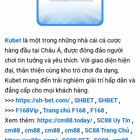
Kubet
là một trong những nhà cái cá cược
hàng đầu tại Châu Á, được đông đảo người
chơi tin tưởng và yêu thích. Với giao diện hiện
đại, thân thiện cùng kho trò chơi đa dạng,
Kubet mang đến trải nghiệm giải trí hấp dẫn và
đẳng cấp cho mọi khách hàng.
>>>
https://sh-bet.com/
,
SHBET
,
SHBET
,
>>>
F168Vip
,
Trang chủ F168
,
F168
,
Xem thêm:
https://cm88.today/
,
SC88 Uy Tín
,
cm88
,
cm88
,
cm88
,
cm88
,
SC88 Trang Chủ
,