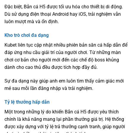
Đặc biệt, Bắn cá H5 được tối ưu hóa cho thiết bị di động.
Dù sử dụng điện thoại Android hay iOS, trải nghiệm vẫn
luôn mượt mà và ổn định.
Kho trò chơi đa dạng
Kubet liên tục cập nhật nhiều phiên bản săn cá hấp dẫn để
đáp ứng nhu cầu giải trí của người chơi. Từ những màn
chơi cơ bản cho người mới đến các chế độ boss khủng
dành cho cao thủ đều được tích hợp đầy đủ.
Sự đa dạng này giúp anh em luôn tìm thấy cảm giác mới
mẻ sau mỗi lần đăng nhập và trải nghiệm.
Tỷ lệ thưởng hấp dẫn
Một trong những lý do khiến Bắn cá H5 được yêu thích
chính là khả năng mang lại phần thưởng giá trị. Hệ thống
được xây dựng với tỷ lệ trả thưởng cạnh tranh, giúp người