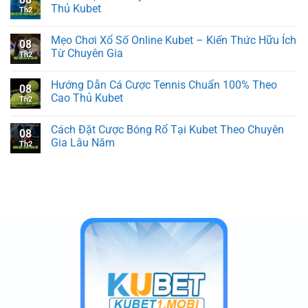
Thủ Kubet
Th2
Mẹo Chơi Xổ Số Online Kubet – Kiến Thức Hữu Ích
08
Từ Chuyên Gia
Th2
Hướng Dẫn Cá Cược Tennis Chuẩn 100% Theo
08
Cao Thủ Kubet
Th2
Cách Đặt Cược Bóng Rổ Tại Kubet Theo Chuyên
08
Gia Lâu Năm
Th2