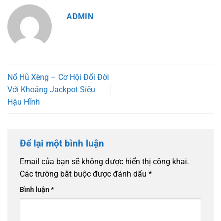
ADMIN
Nổ Hũ Xèng – Cơ Hội Đổi Đời
Với Khoảng Jackpot Siêu
Hậu Hĩnh
Để lại một bình luận
Email của bạn sẽ không được hiển thị công khai.
Các trường bắt buộc được đánh dấu
*
Bình luận
*