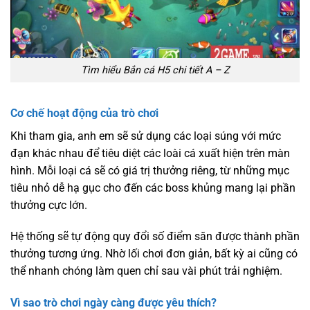
Tìm hiểu Bắn cá H5 chi tiết A – Z
Cơ chế hoạt động của trò chơi
Khi tham gia, anh em sẽ sử dụng các loại súng với mức
đạn khác nhau để tiêu diệt các loài cá xuất hiện trên màn
hình. Mỗi loại cá sẽ có giá trị thưởng riêng, từ những mục
tiêu nhỏ dễ hạ gục cho đến các boss khủng mang lại phần
thưởng cực lớn.
Hệ thống sẽ tự động quy đổi số điểm săn được thành phần
thưởng tương ứng. Nhờ lối chơi đơn giản, bất kỳ ai cũng có
thể nhanh chóng làm quen chỉ sau vài phút trải nghiệm.
Vì sao trò chơi ngày càng được yêu thích?