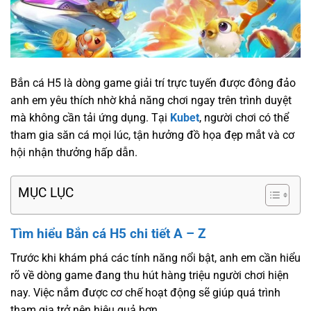
Bắn cá H5 là dòng game giải trí trực tuyến được đông đảo
anh em yêu thích nhờ khả năng chơi ngay trên trình duyệt
mà không cần tải ứng dụng. Tại
Kubet
, người chơi có thể
tham gia săn cá mọi lúc, tận hưởng đồ họa đẹp mắt và cơ
hội nhận thưởng hấp dẫn.
MỤC LỤC
Tìm hiểu Bắn cá H5 chi tiết A – Z
Trước khi khám phá các tính năng nổi bật, anh em cần hiểu
rõ về dòng game đang thu hút hàng triệu người chơi hiện
nay. Việc nắm được cơ chế hoạt động sẽ giúp quá trình
tham gia trở nên hiệu quả hơn.