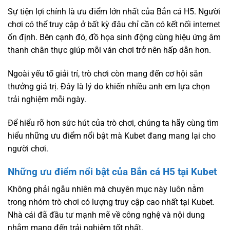
Sự tiện lợi chính là ưu điểm lớn nhất của Bắn cá H5. Người
chơi có thể truy cập ở bất kỳ đâu chỉ cần có kết nối internet
ổn định. Bên cạnh đó, đồ họa sinh động cùng hiệu ứng âm
thanh chân thực giúp mỗi ván chơi trở nên hấp dẫn hơn.
Ngoài yếu tố giải trí, trò chơi còn mang đến cơ hội săn
thưởng giá trị. Đây là lý do khiến nhiều anh em lựa chọn
trải nghiệm mỗi ngày.
Để hiểu rõ hơn sức hút của trò chơi, chúng ta hãy cùng tìm
hiểu những ưu điểm nổi bật mà Kubet đang mang lại cho
người chơi.
Những ưu điểm nổi bật của Bắn cá H5 tại Kubet
Không phải ngẫu nhiên mà chuyên mục này luôn nằm
trong nhóm trò chơi có lượng truy cập cao nhất tại Kubet.
Nhà cái đã đầu tư mạnh mẽ về công nghệ và nội dung
nhằm mang đến trải nghiệm tốt nhất.