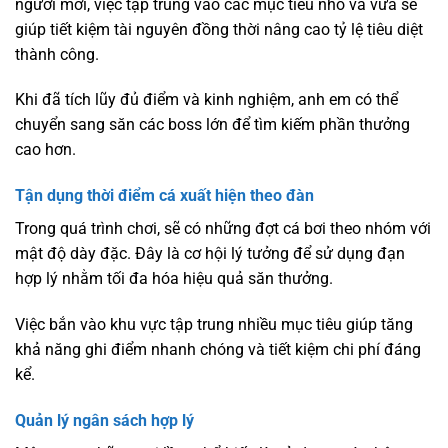
người mới, việc tập trung vào các mục tiêu nhỏ và vừa sẽ
giúp tiết kiệm tài nguyên đồng thời nâng cao tỷ lệ tiêu diệt
thành công.
Khi đã tích lũy đủ điểm và kinh nghiệm, anh em có thể
chuyển sang săn các boss lớn để tìm kiếm phần thưởng
cao hơn.
Tận dụng thời điểm cá xuất hiện theo đàn
Trong quá trình chơi, sẽ có những đợt cá bơi theo nhóm với
mật độ dày đặc. Đây là cơ hội lý tưởng để sử dụng đạn
hợp lý nhằm tối đa hóa hiệu quả săn thưởng.
Việc bắn vào khu vực tập trung nhiều mục tiêu giúp tăng
khả năng ghi điểm nhanh chóng và tiết kiệm chi phí đáng
kể.
Quản lý ngân sách hợp lý