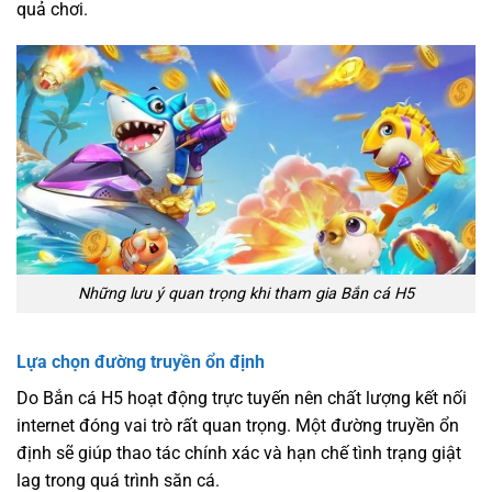
quả chơi.
Những lưu ý quan trọng khi tham gia Bắn cá H5
Lựa chọn đường truyền ổn định
Do Bắn cá H5 hoạt động trực tuyến nên chất lượng kết nối
internet đóng vai trò rất quan trọng. Một đường truyền ổn
định sẽ giúp thao tác chính xác và hạn chế tình trạng giật
lag trong quá trình săn cá.