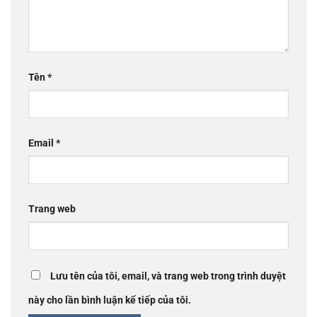
Tên
*
Email
*
Trang web
Lưu tên của tôi, email, và trang web trong trình duyệt
này cho lần bình luận kế tiếp của tôi.