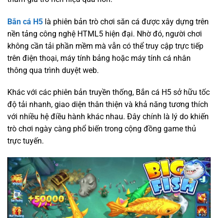
Bắn cá H5
là phiên bản trò chơi săn cá được xây dựng trên
nền tảng công nghệ HTML5 hiện đại. Nhờ đó, người chơi
không cần tải phần mềm mà vẫn có thể truy cập trực tiếp
trên điện thoại, máy tính bảng hoặc máy tính cá nhân
thông qua trình duyệt web.
Khác với các phiên bản truyền thống, Bắn cá H5 sở hữu tốc
độ tải nhanh, giao diện thân thiện và khả năng tương thích
với nhiều hệ điều hành khác nhau. Đây chính là lý do khiến
trò chơi ngày càng phổ biến trong cộng đồng game thủ
trực tuyến.