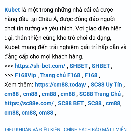
Kubet
là một trong những nhà cái cá cược
hàng đầu tại Châu Á, được đông đảo người
chơi tin tưởng và yêu thích. Với giao diện hiện
đại, thân thiện cùng kho trò chơi đa dạng,
Kubet mang đến trải nghiệm giải trí hấp dẫn và
đẳng cấp cho mọi khách hàng.
>>>
https://sh-bet.com/
,
SHBET
,
SHBET
,
>>>
F168Vip
,
Trang chủ F168
,
F168
,
Xem thêm:
https://cm88.today/
,
SC88 Uy Tín
,
cm88
,
cm88
,
cm88
,
cm88
,
SC88 Trang Chủ
,
https://sc88e.com/
,
SC88 BET
,
SC88
,
cm88
,
cm88
,
cm88
,
cm88
,
ĐIỀU KHOẢN VÀ ĐIỀU KIỆN
|
CHÍNH SÁCH BẢO MẬT
|
MIỄN